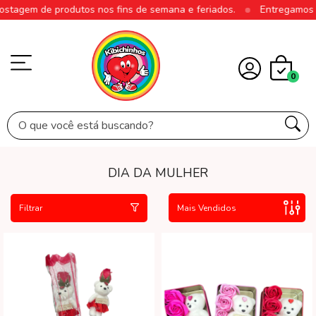
 de produtos nos fins de semana e feriados.
Entregamos em todo 
0
DIA DA MULHER
Filtrar