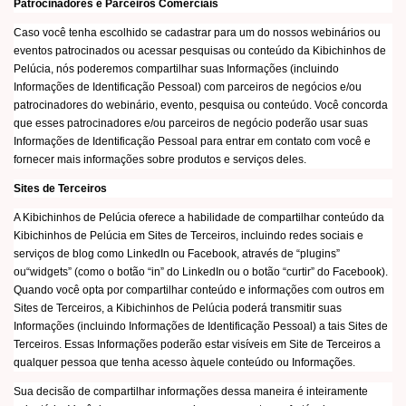
Patrocinadores e Parceiros Comerciais
Caso você tenha escolhido se cadastrar para um do nossos webinários ou
eventos patrocinados ou acessar pesquisas ou conteúdo da Kibichinhos de
Pelúcia, nós poderemos compartilhar suas Informações (incluindo
Informações de Identificação Pessoal) com parceiros de negócios e/ou
patrocinadores do webinário, evento, pesquisa ou conteúdo. Você concorda
que esses patrocinadores e/ou parceiros de negócio poderão usar suas
Informações de Identificação Pessoal para entrar em contato com você e
fornecer mais informações sobre produtos e serviços deles.
Sites de Terceiros
A Kibichinhos de Pelúcia oferece a habilidade de compartilhar conteúdo da
Kibichinhos de Pelúcia em Sites de Terceiros, incluindo redes sociais e
serviços de blog como LinkedIn ou Facebook, através de “plugins”
ou“widgets” (como o botão “in” do LinkedIn ou o botão “curtir” do Facebook).
Quando você opta por compartilhar conteúdo e informações com outros em
Sites de Terceiros, a Kibichinhos de Pelúcia poderá transmitir suas
Informações (incluindo Informações de Identificação Pessoal) a tais Sites de
Terceiros. Essas Informações poderão estar visíveis em Site de Terceiros a
qualquer pessoa que tenha acesso àquele conteúdo ou Informações.
Sua decisão de compartilhar informações dessa maneira é inteiramente