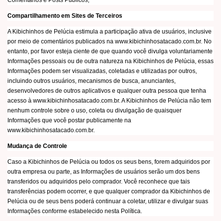
Comentários e Posts Públicos;
Compartilhamento em Sites de Terceiros
A Kibichinhos de Pelúcia estimula a participação ativa de usuários, inclusive
por meio de comentários publicados na www.kibichinhosatacado.com.br. No
entanto, por favor esteja ciente de que quando você divulga voluntariamente
Informações pessoais ou de outra natureza na Kibichinhos de Pelúcia, essas
Informações podem ser visualizadas, coletadas e utilizadas por outros,
incluindo outros usuários, mecanismos de busca, anunciantes,
desenvolvedores de outros aplicativos e qualquer outra pessoa que tenha
acesso à www.kibichinhosatacado.com.br. A Kibichinhos de Pelúcia não tem
nenhum controle sobre o uso, coleta ou divulgação de quaisquer
Informações que você postar publicamente na
www.kibichinhosatacado.com.br.
Mudança de Controle
Caso a Kibichinhos de Pelúcia ou todos os seus bens, forem adquiridos por
outra empresa ou parte, as Informações de usuários serão um dos bens
transferidos ou adquiridos pelo comprador. Você reconhece que tais
transferências podem ocorrer, e que qualquer comprador da Kibichinhos de
Pelúcia ou de seus bens poderá continuar a coletar, utilizar e divulgar suas
Informações conforme estabelecido nesta Política.