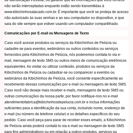
de Identificação Pessoal, ou garantir que as informações que você fornece
não serão interceptadas enquanto estão sendo transmitidas à
www.kibichinhosatacado.com.br. É importante que você se proteja de acesso
não autorizado às suas senhas e ao seu computador ou dispositivo, e que
saia do site sempre que estiver usando um computador compartilhado.
Comunicações por E-mail ou Mensagens de Texto
Caso você acesse produtos ou serviços da Kibichinhos de Pelúcia ou
cadastre-se para eventos, webinários ou outros conteúdos ou serviços
fornecidos pela Kibichinhos de Pelúcia, nós poderemos contata-lo via e-
mail, mensagem de texto SMS ou outros meios de comunicação eletrônicos
equivalentes. Ao visitar ou utilizar conteúdo, produtos ou serviços da
Kibichinhos de Pelúcia ou cadastrar-se ou comparecer a eventos ou
webinários da Kibichinhos de Pelúcia, você consente especificamente ao
recebimento dessas comunicações por e-mail ou mensagens de texto SMS.
Caso você não deseje mais receber e-mails, mensagens de texto SMS ou
outras comunicações da nossa parte, por favor notifique-nos no e-mail
atendimentofabrica@kibichinhosdepelucia.com.br
e inclua informações
suficientes para a identificação da sua conta, incluindo nome, endereço de
e-mail (ou número de telefone celular) e os detalhes específicos do seu
pedido. Caso você peça para parar de receber esses emails, a Kibichinhos
de Pelúcia ainda poderá contatá-lo via e-mail ou mensagem de texto SMS
para fins administrativos ou em relação a outros produtos, serviços ou