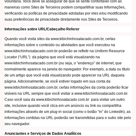
voluntária. Você deve se assegurar de que se sente confortável com as
maneiras como Sites de Terceiros podem compartilhar suas Informações,
verificando as políticas de privacidade adotadas por eles e/ou modificando
suas preferências de privacidade diretamente nos Sites de Terceiros.
Informações sobre URL/Cabeçalho Referer
Quando você visita sites da www.kibichinhosatacado.com.br, certas
informações sobre o conteúdo ou atividades que você executou na
www.kibichinhosatacado.com.br poderão se refletir na Uniform Resource
Locator (“URL”) da página que você está visualizando na
www.kibichinhosatacado.com.br (ou seja, o “endereço” de internet, que
normalmente aparece na janela do navegador. Por exemplo, a data ou título
de um artigo que você está visualizando pode aparecer na URL daquela
página. Adicionalmente, se você estiver logado em sua conta da
www.kibichinhosatacado.com.br, certas informações da conta poderão ficar
visíveis na URL sempre que você visitar a www.kibichinhosatacado.com.br.
Caso você saia da www.kibichinhosatacado.com.br para visitar um outro
site, inclusive quando você clica em um anúncio ou link ou compartilha
informações através de um plug-in social (como o botão “in” do LinkedIn), as
informações contidas na URL poderão ser transmitidas para o outro site pelo
seu navegador.
Anunciantes e Serviços de Dados Analíticos