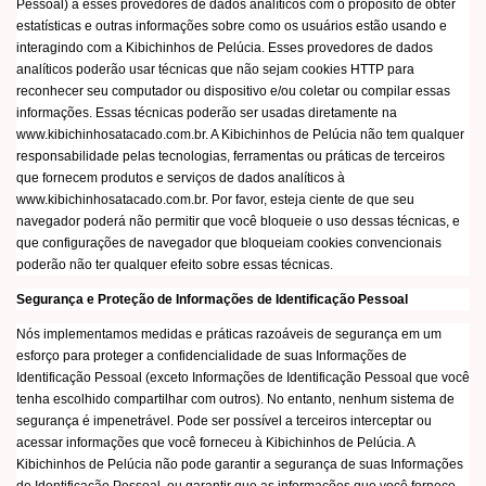
Pessoal) a esses provedores de dados analíticos com o propósito de obter
estatísticas e outras informações sobre como os usuários estão usando e
interagindo com a Kibichinhos de Pelúcia. Esses provedores de dados
analíticos poderão usar técnicas que não sejam cookies HTTP para
reconhecer seu computador ou dispositivo e/ou coletar ou compilar essas
informações. Essas técnicas poderão ser usadas diretamente na
www.kibichinhosatacado.com.br. A Kibichinhos de Pelúcia não tem qualquer
responsabilidade pelas tecnologias, ferramentas ou práticas de terceiros
que fornecem produtos e serviços de dados analíticos à
www.kibichinhosatacado.com.br. Por favor, esteja ciente de que seu
navegador poderá não permitir que você bloqueie o uso dessas técnicas, e
que configurações de navegador que bloqueiam cookies convencionais
poderão não ter qualquer efeito sobre essas técnicas.
Segurança e Proteção de Informações de Identificação Pessoal
Nós implementamos medidas e práticas razoáveis de segurança em um
esforço para proteger a confidencialidade de suas Informações de
Identificação Pessoal (exceto Informações de Identificação Pessoal que você
tenha escolhido compartilhar com outros). No entanto, nenhum sistema de
segurança é impenetrável. Pode ser possível a terceiros interceptar ou
acessar informações que você forneceu à Kibichinhos de Pelúcia. A
Kibichinhos de Pelúcia não pode garantir a segurança de suas Informações