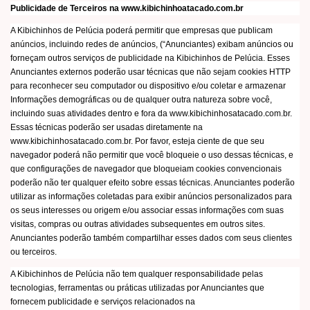
Publicidade de Terceiros na www.kibichinhoatacado.com.br
A Kibichinhos de Pelúcia poderá permitir que empresas que publicam
anúncios, incluindo redes de anúncios, (“Anunciantes) exibam anúncios ou
forneçam outros serviços de publicidade na Kibichinhos de Pelúcia. Esses
Anunciantes externos poderão usar técnicas que não sejam cookies HTTP
para reconhecer seu computador ou dispositivo e/ou coletar e armazenar
Informações demográficas ou de qualquer outra natureza sobre você,
incluindo suas atividades dentro e fora da www.kibichinhosatacado.com.br.
Essas técnicas poderão ser usadas diretamente na
www.kibichinhosatacado.com.br. Por favor, esteja ciente de que seu
navegador poderá não permitir que você bloqueie o uso dessas técnicas, e
que configurações de navegador que bloqueiam cookies convencionais
poderão não ter qualquer efeito sobre essas técnicas. Anunciantes poderão
utilizar as informações coletadas para exibir anúncios personalizados para
os seus interesses ou origem e/ou associar essas informações com suas
visitas, compras ou outras atividades subsequentes em outros sites.
Anunciantes poderão também compartilhar esses dados com seus clientes
ou terceiros.
A Kibichinhos de Pelúcia não tem qualquer responsabilidade pelas
tecnologias, ferramentas ou práticas utilizadas por Anunciantes que
fornecem publicidade e serviços relacionados na