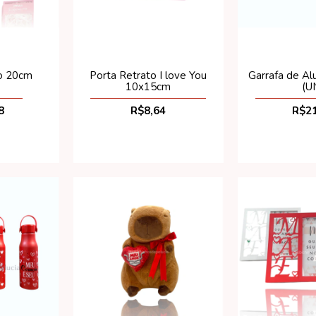
Porta Retrato I love You
o 20cm
Garrafa de Al
10x15cm
(U
R$8,64
8
R$21