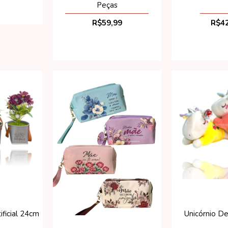
Peças
R$59,99
R$42
ificial 24cm
Unicórnio D