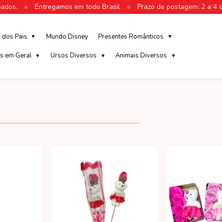
Entregamos em todo Brasil
Prazo de postagem: 2 a 4 dias úteis
a dos Pais
Mundo Disney
Presentes Românticos
▼
▼
s em Geral
Ursos Diversos
Animais Diversos
▼
▼
▼