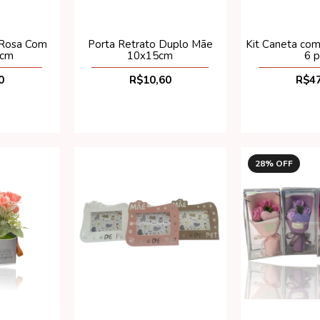
 Rosa Com
Porta Retrato Duplo Mãe
Kit Caneta com
0cm
10x15cm
6 p
0
R$10,60
R$47
28
% OFF