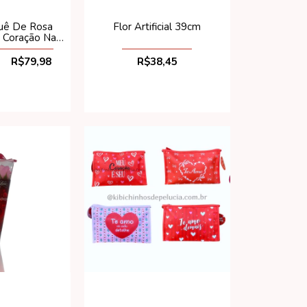
quê De Rosa
Flor Artificial 39cm
m Coração Na
 ( 4 Peças)
R$79,98
R$38,45