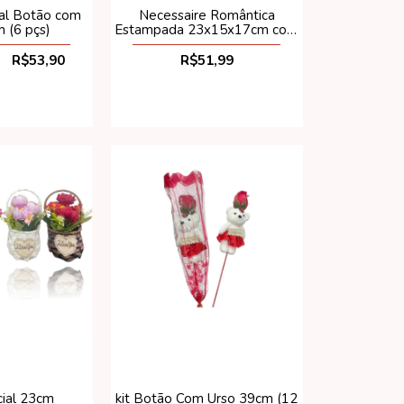
cial Botão com
Necessaire Romântica
 (6 pçs)
Estampada 23x15x17cm com
4 pçs
R$53,90
R$51,99
icial 23cm
kit Botão Com Urso 39cm (12