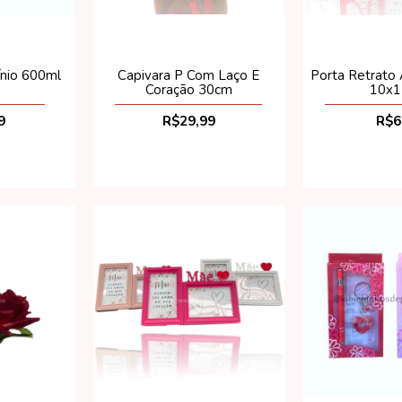
Capivara P Com Laço É
ínio 600ml
Porta Retrato
Coração 30cm
10x
R$29,99
9
R$6