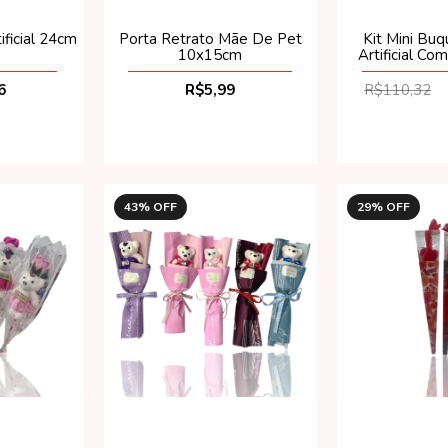
Kit Mini Bu
ificial 24cm
Porta Retrato Mãe De Pet
Artificial Co
10x15cm
Caixa 25 cm
R$110,32
6
R$5,99
43
% OFF
29
% OFF