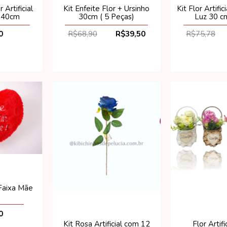
 Artificial
Kit Enfeite Flor + Ursinho
Kit Flor Artifi
o 40cm
30cm ( 5 Peças)
Luz 30 cm
0
R$68,90
R$39,50
R$75,78
Faixa Mãe
0
Kit Rosa Artificial com 12
Flor Artif