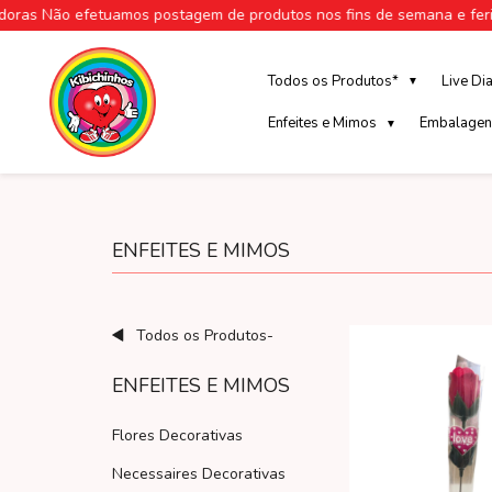
ão efetuamos postagem de produtos nos fins de semana e feriados.
Todos os Produtos*
Live Di
▼
Enfeites e Mimos
Embalagen
▼
ENFEITES E MIMOS
Todos os Produtos-
ENFEITES E MIMOS
Flores Decorativas
Necessaires Decorativas