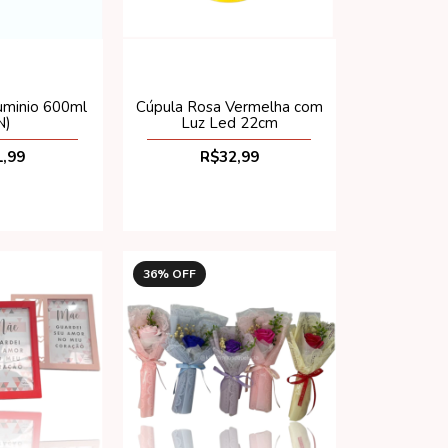
uminio 600ml
Cúpula Rosa Vermelha com
N)
Luz Led 22cm
,99
R$32,99
36
% OFF