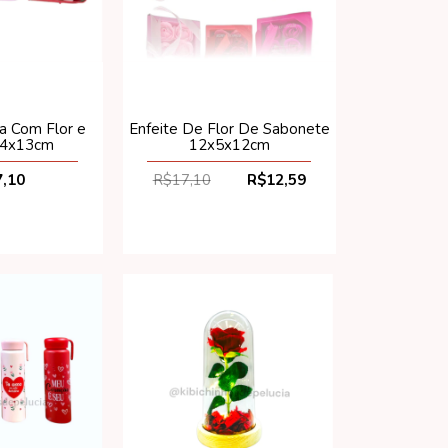
a Com Flor e
Enfeite De Flor De Sabonete
x4x13cm
12x5x12cm
,10
R$17,10
R$12,59