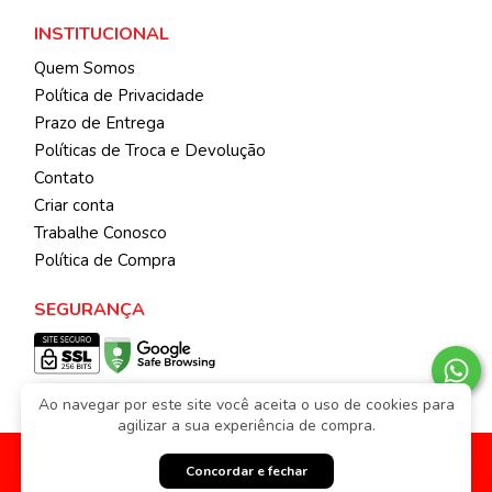
INSTITUCIONAL
Quem Somos
Política de Privacidade
Prazo de Entrega
Políticas de Troca e Devolução
Contato
Criar conta
Trabalhe Conosco
Política de Compra
SEGURANÇA
Ao navegar por este site você aceita o uso de cookies para
agilizar a sua experiência de compra.
© 2026 | Todos os direitos reservados.
KIBICHINHOS ATACADO
Feito com
pela
Weethub
|
Política de Privacidade
Concordar e fechar