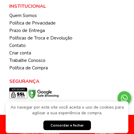
INSTITUCIONAL
Quem Somos
Política de Privacidade
Prazo de Entrega
Políticas de Troca e Devolução
Contato
Criar conta
Trabalhe Conosco
Política de Compra
SEGURANÇA
Ao navegar por este site você aceita o uso de cookies para
agilizar a sua experiência de compra.
© 2026 | Todos os direitos reservados.
KIBICHINHOS ATACADO
Feito com
pela
Weethub
|
Política de Privacidade
Concordar e fechar