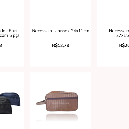
 dos Pais
Necessaire Unissex 24x11cm
Necessair
com 5 pçs
27x1
8
R$12,79
R$20