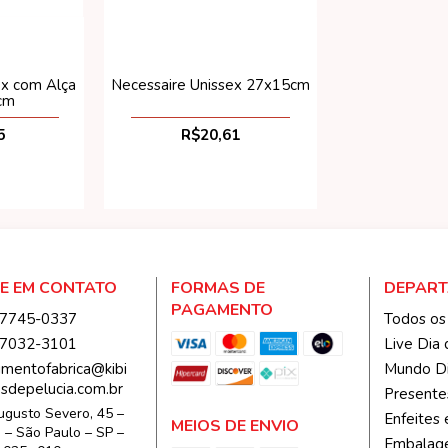
ex com Alça
Necessaire Unissex 27x15cm
cm
5
R$20,61
E EM CONTATO
FORMAS DE
DEPAR
PAGAMENTO
97745-0337
Todos os
27032-3101
Live Dia 
imentofabrica@kibi
Mundo D
osdepelucia.com.br
Presente
gusto Severo, 45 –
Enfeites
MEIOS DE ENVIO
 – São Paulo – SP –
Embalage