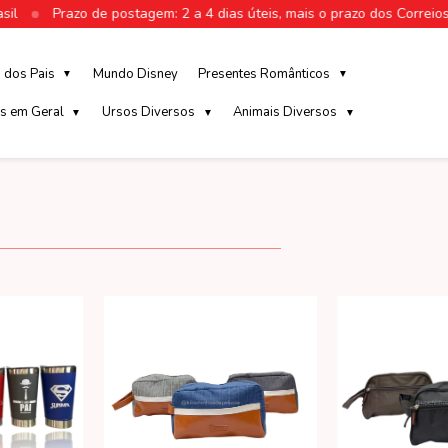
l
Prazo de postagem: 2 a 4 dias úteis, mais o prazo dos Correios
a dos Pais
Mundo Disney
Presentes Românticos
▼
▼
s em Geral
Ursos Diversos
Animais Diversos
▼
▼
▼