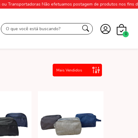
 ou Transportadoras Não efetuamos postagem de produtos nos fins de 
0