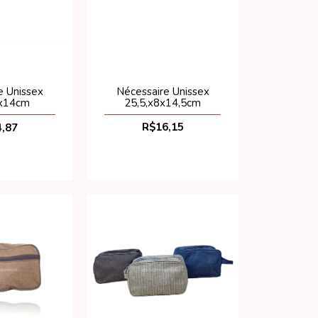
Nécessaire Unissex
e Unissex
25,5,x8x14,5cm
x14cm
R$16,15
,87