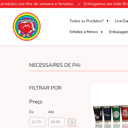
odutos nos fins de semana e feriados.
Entregamos em todo Brasi
Todos os Produtos*
Live Di
▼
Enfeites e Mimos
Embalagen
▼
NECESSAIRES DE PAI
FILTRAR POR
Preço
De
Até