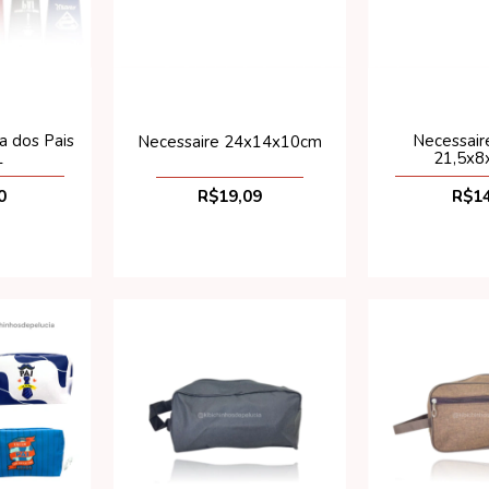
a dos Pais
Necessair
Necessaire 24x14x10cm
L
21,5x8
0
R$14
R$19,09