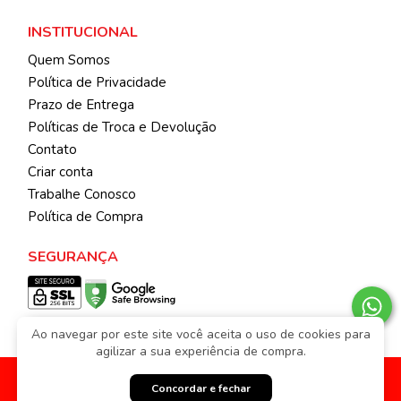
INSTITUCIONAL
Quem Somos
Política de Privacidade
Prazo de Entrega
Políticas de Troca e Devolução
Contato
Criar conta
Trabalhe Conosco
Política de Compra
SEGURANÇA
Ao navegar por este site você aceita o uso de cookies para
agilizar a sua experiência de compra.
© 2026 | Todos os direitos reservados.
KIBICHINHOS ATACADO
Feito com
pela
Weethub
|
Política de Privacidade
Concordar e fechar